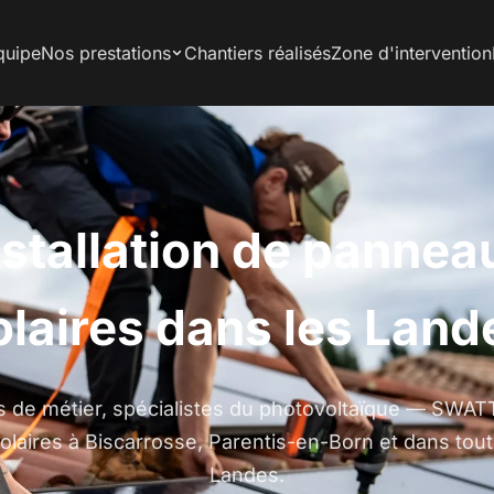
quipe
Nos prestations
Chantiers réalisés
Zone d'intervention
nstallation de pannea
olaires dans les Land
 de métier, spécialistes du photovoltaïque — SWATT
laires à Biscarrosse, Parentis-en-Born et dans tout
Landes.