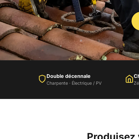
Double décennale
Ch
Charpente · Électrique / PV
Zé
Produisez 