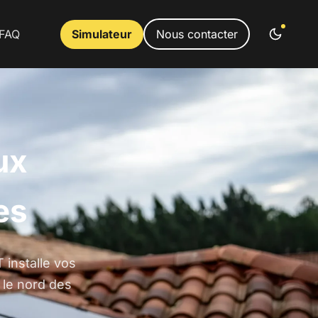
FAQ
Simulateur
Nous contacter
ux
es
 installe vos
 le nord des