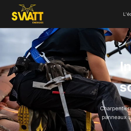
Référence
L'é
I
s
Charpentiers
panneaux so