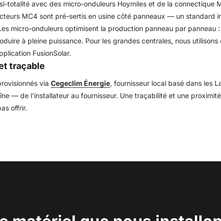
si-totalité avec des micro-onduleurs Hoymiles et de la connectique M
eurs MC4 sont pré-sertis en usine côté panneaux — un standard indust
es micro-onduleurs optimisent la production panneau par panneau :
oduire à pleine puissance. Pour les grandes centrales, nous utilison
pplication FusionSolar.
 et traçable
rovisionnés via
Cegeclim Énergie
, fournisseur local basé dans les L
îne — de l'installateur au fournisseur. Une traçabilité et une proximi
s offrir.